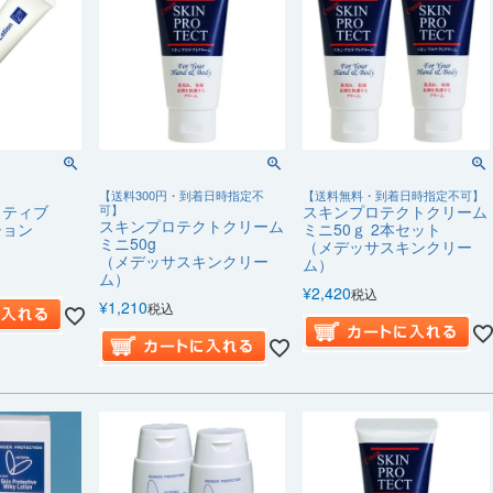
【送料300円・到着日時指定不
【送料無料・到着日時指定不可】
クティブ
可】
スキンプロテクトクリーム
スキンプロテクトクリーム
ション
ミニ50ｇ 2本セット
ミニ50g
（メデッサスキンクリー
（メデッサスキンクリー
ム）
ム）
¥
2,420
税込
¥
1,210
税込