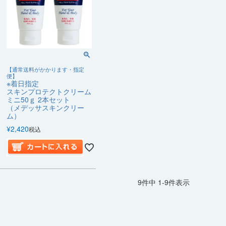
【通常送料がかかります・指定
便】
※着日指定
スキンプロテクトクリーム
ミニ50ｇ 2本セット
（メデッサスキンクリー
ム）
¥
2,420
税込
9
件中
1
-
9
件表示