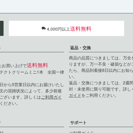
送料無料
4,000円以上
料
返品・交換
商品の品質につきましては、万全
送料無料
りますが、万一不良・破損などが
以上お買い上げで
たら、商品到着後8日以内にお知
テクトクリームミニ1本 全国一律
い。
返品・交換につきましては、2週
日から5営業日以内にお届けいたし
封・未使用に限り可能です。詳し
文の混雑状況によって、多少前後
ガイド
をご利用ください。
ございます。詳しくは
ご利用ガイ
ください。
ジ
サポート
録
ご利用ガイド