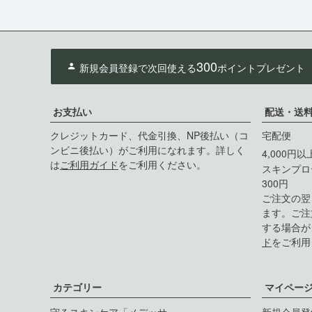
300
新規会員登録で次回使える
ポイントプレゼント
お支払い
配送・送
クレジットカード、代金引換、NP後払い（コ
宅配便
ンビニ後払い）がご利用になれます。詳しく
4,000円
は
ご利用ガイド
をご利用ください。
スキンプロ
300円
ご注文の翌
ます。ご注
する場合が
ド
をご利用
カテゴリー
マイペー
守るスキンケア「メデッサ」
新規会員登