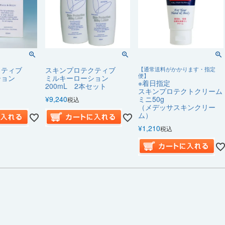
クティブ
スキンプロテクティブ
【通常送料がかかります・指定
便】
ション
ミルキーローション
※着日指定
200mL 2本セット
スキンプロテクトクリーム
¥
9,240
ミニ50g
税込
（メデッサスキンクリー
ム）
¥
1,210
税込