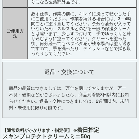
りになる医薬部外品です。
必ず仕事、作業の前に、キレイに洗って乾かした手
にご使用ください。作業を続ける場合には、3～4時
間ごとに塗り直してください。余分な油分が入って
いないため、スルスルとのびる一般の保湿クリーム
ご使用方
とは違います。少しずつ付けて、手でゆっくりと練
法
り込むように塗ってください。クリームを塗った
後、何分経ってもベタベタ感が残る場合は塗り過ぎ
ですので、手を洗ったり、ティッシュなどで拭き取
ったりしてください。
返品・交換について
商品の品質につきましては、万全を期しておりますが、万一
不良・破損などがございましたら、商品到着後8日以内にお知
らせください。返品・交換につきましては、2週間以内、未開
封・未使用に限り可能です。
※着日指定
【通常送料がかかります・指定便】
スキンプロテクトクリームミニ50g