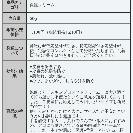
商品カテ
保護クリーム
ゴリ
内容量
50g
希望小売
1,100円（税込価格1,210円）
価格
発送は郵便定型外代引き、特定記録付き定型外郵
発送につ
便、宅急便コンパクトなどで発送いたします。到着
いて
日時のご指定はできません。ご了承ください。
●皮膚を保護する
効能・効
●皮膚の乾燥を防ぐ
果
●肌荒れ、荒れ性に
●ひび、あかぎれ、しもやけを防ぐ
以前より「スキンプロテクトクリーム」は大き過ぎ
て持ち運びに不便だというご意見を頂戴しておりま
した。ご要望にお応えして今回小さいサイズを新発
売です！！
商品の特
使ってみたかったけど大きいサイズだと不安だとい
徴
う方のお試しにも最適です。
手を酷使する人、手荒れで悩んでいる人におすすめ
の、プロにも愛されている業務用保護クリームで
す。これ一本でお肌の「保護+予防」ができる、頼