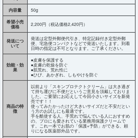
内容量
50g
希望小売
2,200円（税込価格2,420円）
価格
発送は定型外郵便代引き、特定記録付き定型外郵
発送につ
便、宅急便コンパクトなどで発送いたします。到着
いて
日時の指定は不可となります。ご了承ください。
●皮膚を保護する
効能・効
●皮膚の乾燥を防ぐ
果
●肌荒れ、荒れ性に
●ひび、あかぎれ、しもやけを防ぐ
以前より「スキンプロテクトクリーム」は大き過ぎ
て持ち運びに不便だというご意見を頂戴しておりま
した。ご要望にお応えして今回小さいサイズを新発
売です！！
商品の特
使ってみたかったけど大きいサイズだと不安だとい
徴
う方のお試しにも最適です。
手を酷使する人、手荒れで悩んでいる人におすすめ
の、プロにも愛されている業務用保護クリームで
す。これ一本でお肌の「保護+予防」ができる、頼
りになる医薬部外品です。