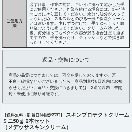
必ず仕事、作業の前に、キレイに洗って乾かした手
にご使用ください。作業を続ける場合には、3～4時
間ごとに塗り直してください。余分な油分が入って
いないため、スルスルとのびる一般の保湿クリーム
ご使用方
とは違います。少しずつ付けて、手でゆっくりと練
法
り込むように塗ってください。クリームを塗った
後、何分経ってもベタベタ感が残る場合は塗り過ぎ
ですので、手を洗ったり、ティッシュなどで拭き取
ったりしてください。
返品・交換について
商品の品質につきましては、万全を期しておりますが、万一
不良・破損などがございましたら、商品到着後8日以内にお知
らせください。返品・交換につきましては、2週間以内、未開
封・未使用に限り可能です。
スキンプロテクトクリーム
【送料無料・到着日時指定不可】
ミニ50ｇ 2本セット
（メデッサスキンクリーム）