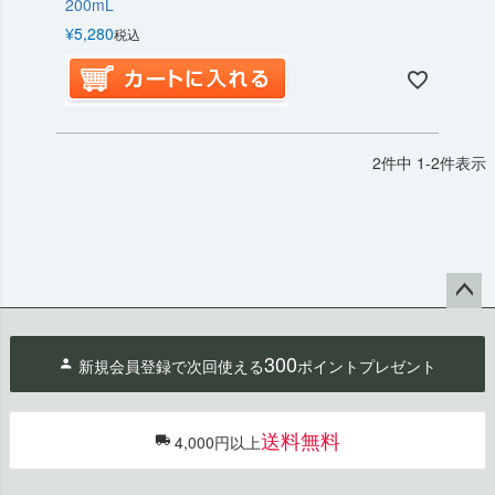
200mL
¥
5,280
税込
2
件中
1
-
2
件表示
ペー
ジト
300
新規会員登録で次回使える
ポイントプレゼント
ップ
へ
送料無料
4,000円以上