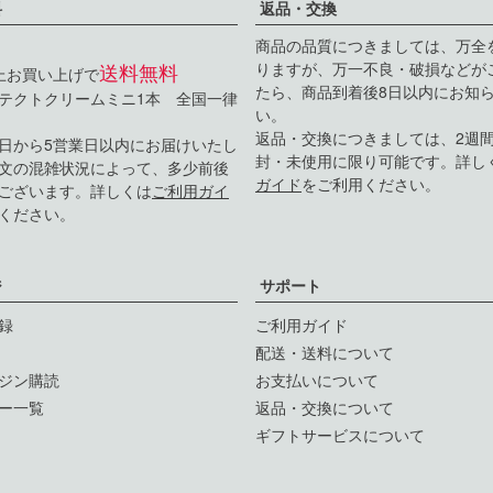
料
返品・交換
商品の品質につきましては、万全
送料無料
りますが、万一不良・破損などが
以上お買い上げで
たら、商品到着後8日以内にお知
テクトクリームミニ1本 全国一律
い。
返品・交換につきましては、2週
日から5営業日以内にお届けいたし
封・未使用に限り可能です。詳し
文の混雑状況によって、多少前後
ガイド
をご利用ください。
ございます。詳しくは
ご利用ガイ
ください。
ジ
サポート
録
ご利用ガイド
配送・送料について
ジン購読
お支払いについて
ー一覧
返品・交換について
ギフトサービスについて