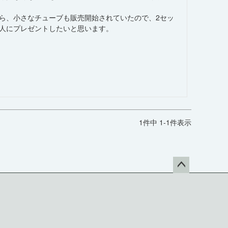
ら、小さなチューブも販売開始されていたので、2セッ
人にプレゼントしたいと思います。
1
件中
1
-
1
件表示
ペー
ジト
ップ
へ