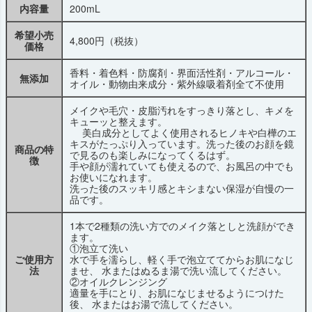
内容量
200mL
希望小売
4,800円（税抜）
価格
香料・着色料・防腐剤・界面活性剤・アルコール・
無添加
オイル・動物由来成分・紫外線吸着剤全て不使用
メイクや毛穴・皮脂汚れをすっきり落とし、キメを
キューッと整えます。
美白成分としてよく使用されるヒノキや白樺のエ
キスがたっぷり入っています。洗った後のお顔を鏡
商品の特
で見るのも楽しみになってくるはず。
徴
手や顔が濡れていても使えるので、お風呂の中でも
お使いになれます。
洗った後のスッキリ感とキシまない保湿が自慢の一
品です。
1本で2種類の洗い方でのメイク落としと洗顔ができ
ます。
①泡立て洗い
ご使用方
水で手を濡らし、軽く手で泡立ててからお肌になじ
法
ませ、 水またはぬるま湯で洗い流してください。
②オイルクレンジング
適量を手にとり、お肌になじませるようにつけた
後、 水またはお湯で流してください。