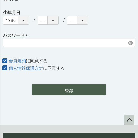
生年月日
パスワード
(
必
須
会員規約
に同意する
)
個人情報保護方針
に同意する
登録
ペー
ジト