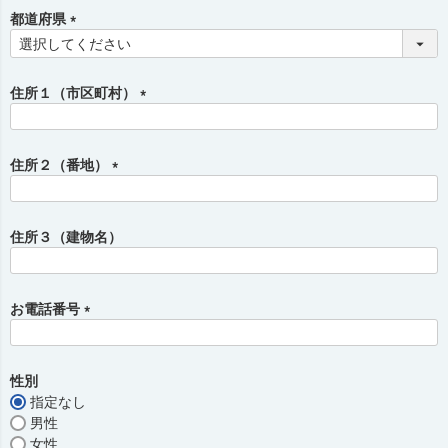
須
都道府県
)
(
必
須
住所１（市区町村）
)
(
必
須
住所２（番地）
)
(
必
須
住所３（建物名）
)
お電話番号
(
必
須
性別
)
指定なし
男性
女性