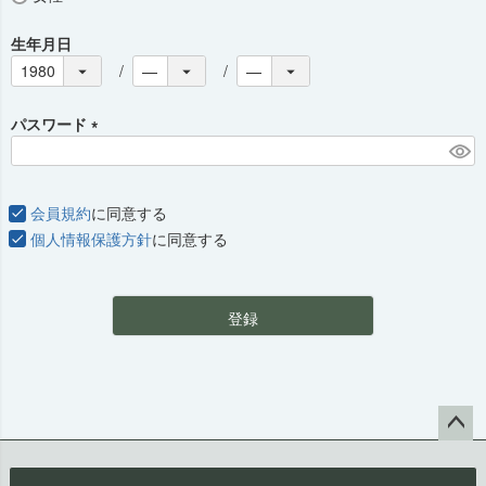
生年月日
パスワード
(
必
須
会員規約
に同意する
)
個人情報保護方針
に同意する
登録
ペー
ジト