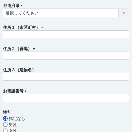
須
都道府県
)
(
必
須
住所１（市区町村）
)
(
必
須
住所２（番地）
)
(
必
須
住所３（建物名）
)
お電話番号
(
必
須
性別
)
指定なし
男性
女性