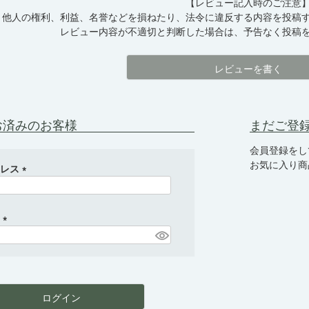
【レビュー記入時のご注意
他人の権利、利益、名誉などを損ねたり、法令に違反する内容を投稿
レビュー内容が不適切と判断した場合は、予告なく投稿
レビューを書く
お済みのお客様
まだご登
会員登録をし
お気に入り商
ドレス
(
必
須
ド
)
(
必
須
)
ログイン