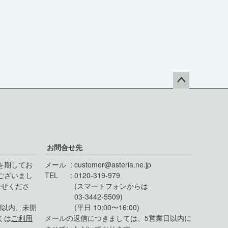
ペー
ジト
ップ
へ
お問合せ先
を期してお
メール
customer@asteria.ne.jp
ございまし
TEL
0120-319-979
らせくださ
(スマートフォンからは
03-3442-5509)
間以内、未開
(平日 10:00〜16:00)
くは
ご利用
メールの返信につきましては、5営業日以内に