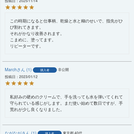
投稿日
2025/11/14
この時期になると仕事柄、乾燥と水と糊のせいで、指先がひ
び割れてきます。

それがかなり改善されます。

こまめに、塗ってます。

リピーターです。
March
1
非公開
購入者
投稿日
2023/01/12
私好みの硬めのクリームで、手を洗っても水を弾いてくれて
守られている感じがします。まだ使い始めて数日ですが、手
荒れが少し良くなりました。
ながなが
1
東京都
40代
購入者