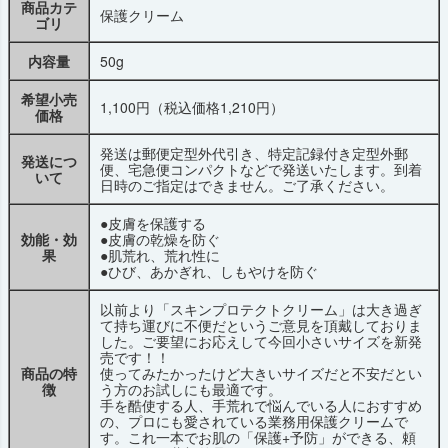
商品カテ
保護クリーム
ゴリ
内容量
50g
希望小売
1,100円（税込価格1,210円）
価格
発送は郵便定型外代引き、特定記録付き定型外郵
発送につ
便、宅急便コンパクトなどで発送いたします。到着
いて
日時のご指定はできません。ご了承ください。
●皮膚を保護する
効能・効
●皮膚の乾燥を防ぐ
果
●肌荒れ、荒れ性に
●ひび、あかぎれ、しもやけを防ぐ
以前より「スキンプロテクトクリーム」は大き過ぎ
て持ち運びに不便だというご意見を頂戴しておりま
した。ご要望にお応えして今回小さいサイズを新発
売です！！
商品の特
使ってみたかったけど大きいサイズだと不安だとい
徴
う方のお試しにも最適です。
手を酷使する人、手荒れで悩んでいる人におすすめ
の、プロにも愛されている業務用保護クリームで
す。これ一本でお肌の「保護+予防」ができる、頼