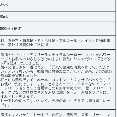
化粧水
00mL
,800円（税抜）
香料・着色料・防腐剤・界面活性剤・アルコール・オイル・動物由来
成分・紫外線吸着剤全て不使用
無添加のやさしさ「アマサーラナチュラルシーローション」がパワー
アップ！お肌へのやさしさはそのままに新たに3つのビタミンCとビタ
ミンEを追加いたしました。
お肌への優しさを一番に考え、「元気で健康なお肌を作っていただき
たい」という思いから、徹底的に無添加にこだわった結果、8つの成分
の無添加を実現しました。
化粧水から美容液までこれ一本。コットンにふくませてパックとして
もお使いいただけます。また、とろとろのテクスチャーなので、マッ
サージローションとして使用するのもおすすめです。 松・アロエ・ヨ
モギ・クワなどの植物エキスがお肌に潤いを与え、お肌をソフトに、
みずみずしく整えます。
これ一本しか使ってないというお客様の多い、少量でも潤う嬉しい一
品です。
高濃度エキスだからこれ一本で、化粧水、美容液、栄養クリーム、マ