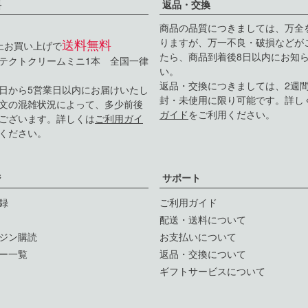
料
返品・交換
商品の品質につきましては、万全
送料無料
りますが、万一不良・破損などが
以上お買い上げで
たら、商品到着後8日以内にお知
テクトクリームミニ1本 全国一律
い。
返品・交換につきましては、2週
日から5営業日以内にお届けいたし
封・未使用に限り可能です。詳し
文の混雑状況によって、多少前後
ガイド
をご利用ください。
ございます。詳しくは
ご利用ガイ
ください。
ジ
サポート
録
ご利用ガイド
配送・送料について
ジン購読
お支払いについて
ー一覧
返品・交換について
ギフトサービスについて