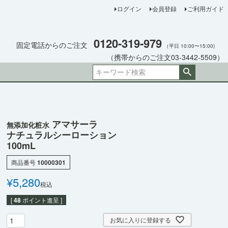
ログイン
会員登録
ご利用ガイド
0120-319-979
固定電話からのご注文
（平日 10:00〜15:00)
（携帯からのご注文03-3442-5509）
アマサーラ
無添加化粧水
ナチュラルシーローション
100mL
商品番号
10000301
¥
5,280
税込
[
48
ポイント進呈 ]
お気に入りに登録する