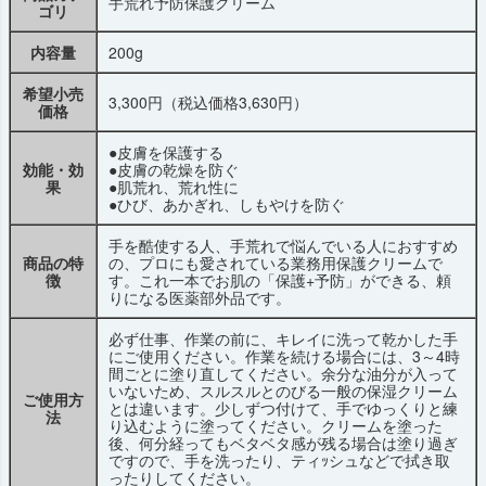
手荒れ予防保護クリーム
ゴリ
内容量
200g
希望小売
3,300円（税込価格3,630円）
価格
●皮膚を保護する
効能・効
●皮膚の乾燥を防ぐ
果
●肌荒れ、荒れ性に
●ひび、あかぎれ、しもやけを防ぐ
手を酷使する人、手荒れで悩んでいる人におすすめ
商品の特
の、プロにも愛されている業務用保護クリームで
徴
す。これ一本でお肌の「保護+予防」ができる、頼
りになる医薬部外品です。
必ず仕事、作業の前に、キレイに洗って乾かした手
にご使用ください。作業を続ける場合には、3～4時
間ごとに塗り直してください。余分な油分が入って
いないため、スルスルとのびる一般の保湿クリーム
ご使用方
とは違います。少しずつ付けて、手でゆっくりと練
法
り込むように塗ってください。クリームを塗った
後、何分経ってもベタベタ感が残る場合は塗り過ぎ
ですので、手を洗ったり、ティｯシュなどで拭き取
ったりしてください。