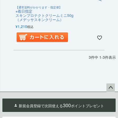
【通常送料がかかります・指定便】
※着日指定
スキンプロテクトクリームミニ50g
（メデッサスキンクリーム）
¥
1,210
税込
3
件中
1
-
3
件表示
ペー
ジト
300
新規会員登録で次回使える
ポイントプレゼント
ップ
へ