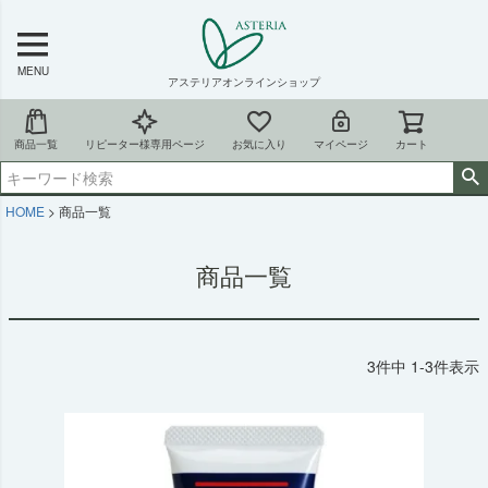
MENU
アステリアオンラインショップ
商品一覧
リピーター様専用ページ
お気に入り
マイページ
カート
HOME
商品一覧
商品一覧
3
件中
1
-
3
件表示