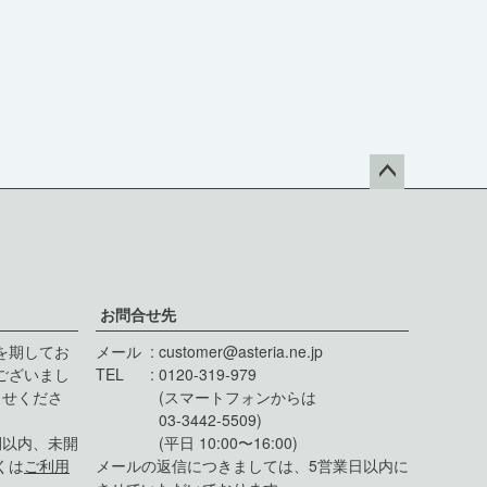
ペー
ジト
ップ
へ
お問合せ先
を期してお
メール
customer@asteria.ne.jp
ございまし
TEL
0120-319-979
らせくださ
(スマートフォンからは
03-3442-5509)
間以内、未開
(平日 10:00〜16:00)
くは
ご利用
メールの返信につきましては、5営業日以内に