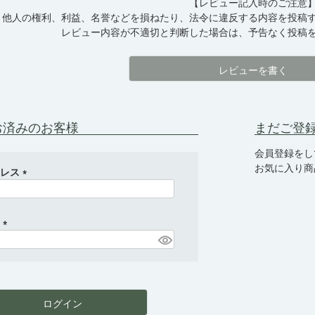
【レビュー記入時のご注意
他人の権利、利益、名誉などを損ねたり、法令に違反する内容を投稿
レビュー内容が不適切と判断した場合は、予告なく投稿
レビューを書く
お済みのお客様
まだご登
会員登録をし
お気に入り商
ドレス
(
必
須
ド
)
(
必
須
)
ログイン