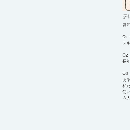
テ
愛
Q1
ス
Q
長
Q
あ
私
使
３